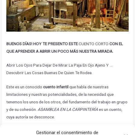
BUENOS DÍAS! HOY TE PRESENTO ESTE
CUENTO CORTO
CON EL
QUE APRENDER A ABRIR UN POCO MÁS NUESTRA MIRADA.
Abrir Los Ojos Para Dejar De Mirar La Paja En Ojo Ajeno Y …
Descubrir Las Cosas Buenas De Quien Te Rodea.
Este es un conocido
cuento infantil
que habla de nuestras
limitaciones y nuestras potencialidades, de la necesidad que
tenemos los unos de los otros, del fundamento del trabajo en grupo
y de su cohesión.
ASAMBLEA EN LA CARPINTERÍA
es un cuento,
cuya autoría se desconoce.
Que tengas un gran día. Si te gusta esta forma de despertar, no
Gestionar el consentimiento de